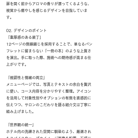
扉を開く前からアロマの香りが漂ってくるような、
視覚から癒やしを感じるデザインを目指していま
す。
02. デザインのポイント
「重厚感のある装丁」
12ページの無線綴じを採用することで、単なるパン
フレットに留まらない「一冊の本」のような上質さ
を演出。手に取った際、施術への期待感が高まる仕
上がりです。
「視認性と情緒の両立」
メニューページでは、写真とテキストの余白を贅沢
に使い、コース内容を分かりやすく整理。アイコン
を活用して対象性別やオプションの有無を直感的に
伝えつつ、サロンのこだわりを語る紹介文は丁寧に
組み上げました。
「世界観の統一」
ホテル内の洗練された空間に馴染むよう、厳選され