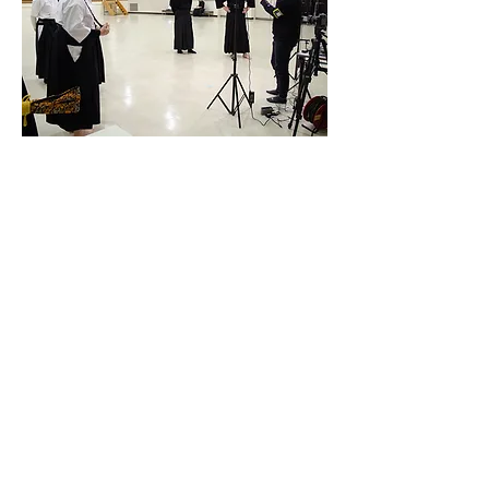
CLIENT：
東大和市居合同連盟 刀神会
CATEGORY：
PV（プロモーション動画）
SIZE：1920×1080pix HDD
Creator：HIDEKI TANIGAWA