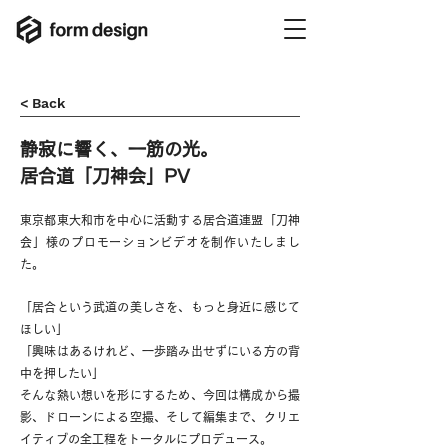
< Back
静寂に響く、一筋の光。
居合道「刀神会」PV
東京都東大和市を中心に活動する居合道連盟「刀神
会」様のプロモーションビデオを制作いたしまし
た。
「居合という武道の美しさを、もっと身近に感じて
ほしい」
「興味はあるけれど、一歩踏み出せずにいる方の背
中を押したい」
そんな熱い想いを形にするため、今回は構成から撮
影、ドローンによる空撮、そして編集まで、クリエ
イティブの全工程をトータルにプロデュース。